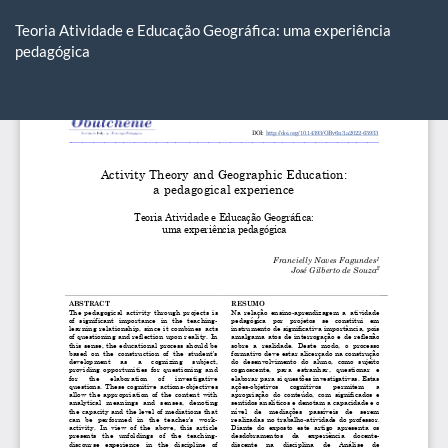
Voltar
aos
Teoria Atividade e Educação Geográfica: uma experiência
Detalhes
pedagógica
do
Artigo
Ba
Ba
P