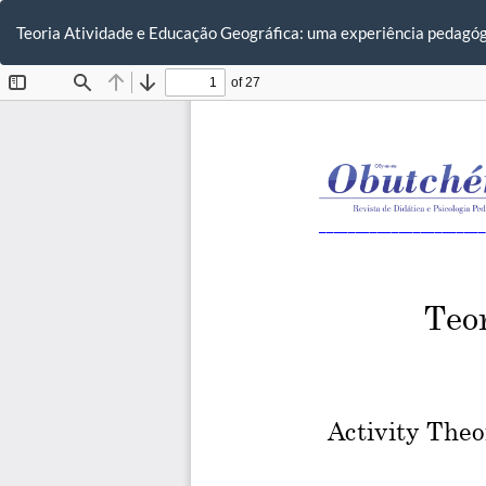
Voltar
aos
Teoria Atividade e Educação Geográfica: uma experiência pedagó
Detalhes
do
Artigo