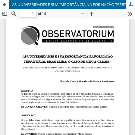
AS UNIVERSIDADES E SUA IMPORTÂNCIA NA FORMAÇÃO TERRITORIAL BRASILEIRA: O CASO DE MINAS GERAIS