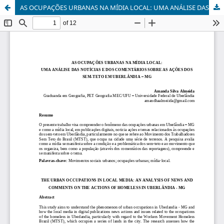
AS OCUPAÇÕES URBANAS NA MÍDIA LOCAL: UMA ANÁLISE DAS NOTÃCIAS E DOS COMENTÃRIOS SOBRE AS AÇÕES DOS SEM-TETO EM UBERLÂNDIA - MG