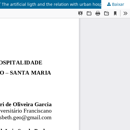
Baixar
A iluminação artificial e sua relação com a hospitalidade urbana, na Praça Saldanha Marinho e seu entorno - Santa Maria (RS) / The artificial ligth and the relation with urban hospitality, in Praça Saldanha Marinho and its surroundings - Santa Maria (RS)