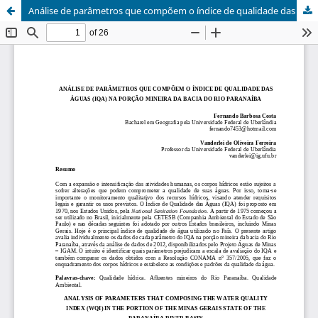
Análise de parâmetros que compõem o índice de qualidade das águas (IQA) na porção mineira da Bacia do Rio Paranaíba / Analysis of parameters that composing the water quality index (WQIi) in the portion of the Minas Gerais State of the Paranaíba River Basin