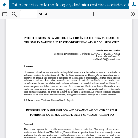
Interferencias en la morfologia y dinámica costeira asociadas al turismo en Mar del Sud, Partido de General Alvarado - Argentina / Interference in morphology and dynamics associated coastal tourism in South Sea, General Party Alvarado - Argentina