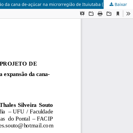
são da cana de-açúcar na microrregião de Ituiutaba (MG)
Baixar