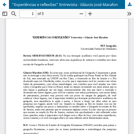
"Experiências e reflexões" Entrevista - Gláucio José Marafon