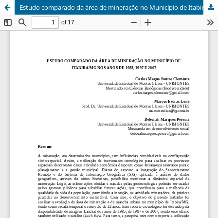
Estudo comparado da área de mineração no Município de Itabira/MG nos anos de 1985, 1997 e 2007 / A comparative study of mining area in the City of Itabira / mg in the years 1985, 1997 and 2007