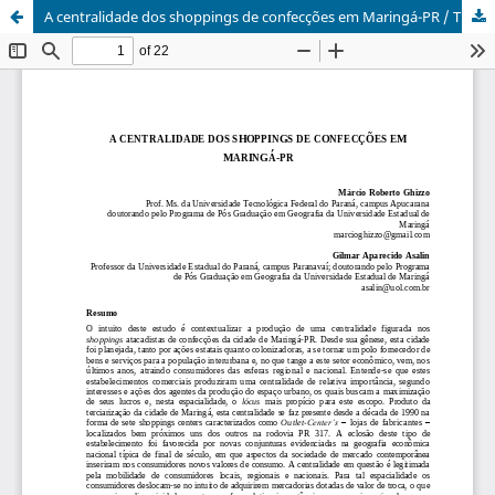
A centralidade dos shoppings de confecções em Maringá-PR / The centrality of shoppings of manufacturing clothes in Maringá-PR