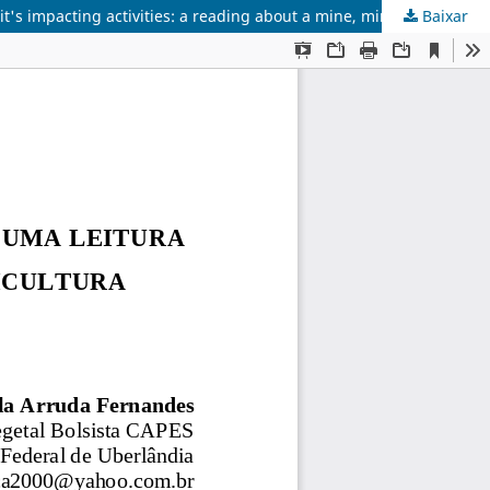
Baixar
O cerrado e suas atividades impactantes: uma leitura sobre o garimpo, a mineração e a agricultura mecanizada / Cerrado and it's impacting activities: a reading about a mine, mining and mechanized farming