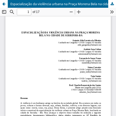
Espacialização da violência urbana na Praça Morena Bela na cidade de Serrinha-BA / Spatialization of urban violence in the square in the city Beautiful Brunette Serrinha - BA