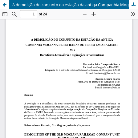
A demolição do conjunto da estação da antiga Companhia Mogiana de Estrada de Ferro em Araguari - MG: decadência ferroviária e aspirações urbanizadoras / Demolition of the old Mogiana Railroad Company unit in Araguari - MG: railroad decline and urbanizing aspirations