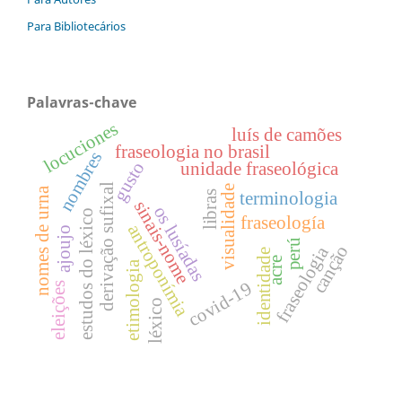
Para Bibliotecários
Palavras-chave
locuciones
luís de camões
fraseologia no brasil
nombres
gusto
unidade fraseológica
derivação sufixal
visualidade
nomes de urna
terminologia
libras
sinais-nome
os lusíadas
estudos do léxico
fraseología
antroponímia
ajoujo
perú
canção
fraseologia
identidade
acre
etimologia
covid-19
eleições
léxico