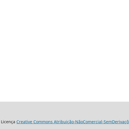
 Licença
Creative Commons Atribuição-NãoComercial-SemDerivaçõe