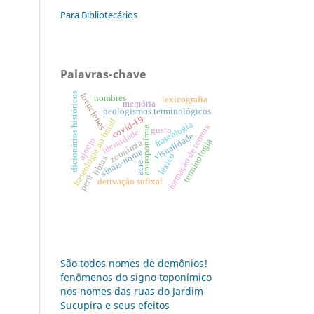
Para Bibliotecários
Palavras-chave
dicionários históricos
locuciones
nombres
lexicografia
memória
neologismos terminológicos
covid-19
fraseologia no brasil
fraseologia
formação de termos
antroponímia
gusto
identidade
visualidade
ajoujo
terminologia
zoonímia
sinais-nome
léxico
libras
acre
perú
derivação sufixal
São todos nomes de demônios!
fenômenos do signo toponímico
nos nomes das ruas do Jardim
Sucupira e seus efeitos