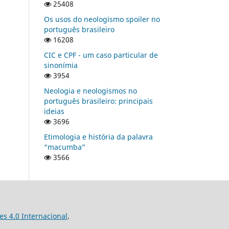
25408
Os usos do neologismo spoiler no
português brasileiro
16208
CIC e CPF - um caso particular de
sinonímia
3954
Neologia e neologismos no
português brasileiro: principais
ideias
3696
Etimologia e história da palavra
“macumba”
3566
s 4.0 Internacional
.