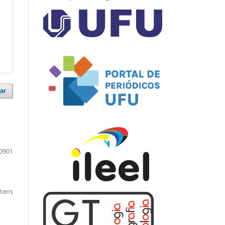
ar
0901
itens