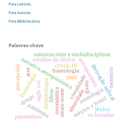
Para Leitores
Para Autores
Para Bibliotecários
Palavras-chave
natureza inter e multidisciplinar
narrativa antroponímica
estudos do léxico
antroponímia
covid-19
derivação sufixal
percepción
memória
acre
fraseología
fraseologia
visualidade
perú
terminologia
gusto
siglo xxi
etimologia
onomástica
identidade
sinais-nome
libras
ajoujo
méxico y brasil
pandemia
léxico
os lusíadas
patrimônio