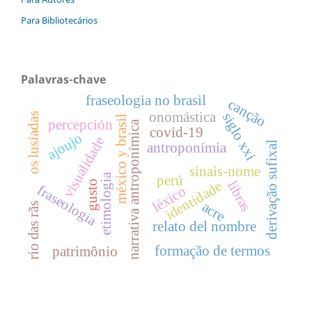
Para Bibliotecários
Palavras-chave
fraseologia no brasil
canção
onomástica
siglo xxi
os lusíadas
méxico y brasil
percepción
narrativa antroponímica
covid-19
ajoujo
visualidade
derivação sufixal
antroponímia
sinais-nome
etimologia
perú
libras
identidade
gusto
fraseologia
léxico
acre
rio das rãs
relato del nombre
formação de termos
patrimônio