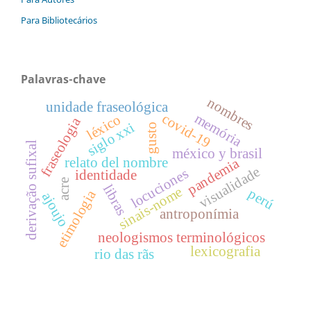
Para Bibliotecários
Palavras-chave
nombres
unidade fraseológica
memória
covid-19
léxico
fraseologia
siglo xxi
gusto
derivação sufixal
méxico y brasil
relato del nombre
pandemia
visualidade
locuciones
identidade
acre
libras
sinais-nome
perú
etimologia
ajoujo
antroponímia
neologismos terminológicos
lexicografia
rio das rãs