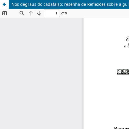
Nos degraus do cadafalso: resenha de Reflexões sobre a gui