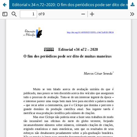
Editorial v.34 n.72–2020: O fim dos periódicos pode ser dito de muitas maneiras