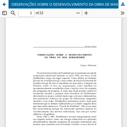
OBSERVAÇÕES SOBRE O DESENVOLVIMENTO DA OBRA DE MAX HORKHEIMER