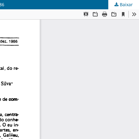
986
Baixar