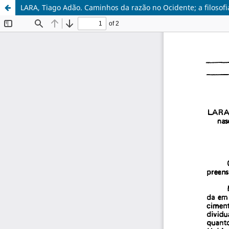
LARA, Tiago Adão. Caminhos da razão no Ocidente; a filosofia