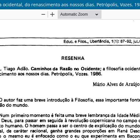
 ocidental, do renascimento aos nossos dias. Petrópolis, Vozes. 1