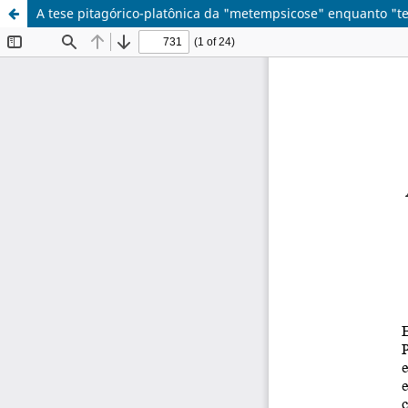
A tese pitagórico-platônica da "metempsicose" enquanto "te