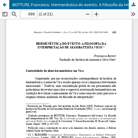
BOTTURI, Francesco. Hermenêutica do evento. A Filosofia da interpretação de Giambattista Vico