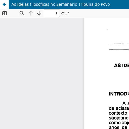
As idéias filosóficas no Semanário Tribuna do Povo