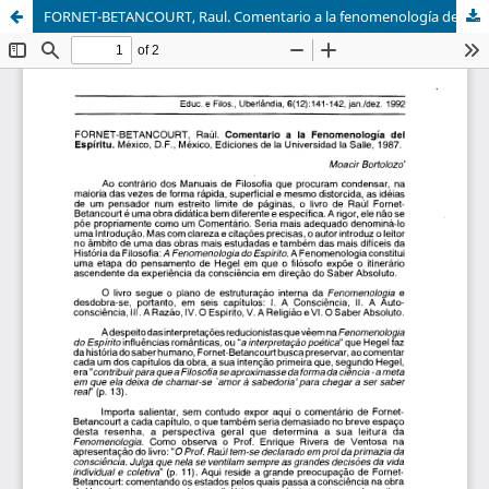
FORNET-BETANCOURT, Raul. Comentario a la fenomenología del espíritu