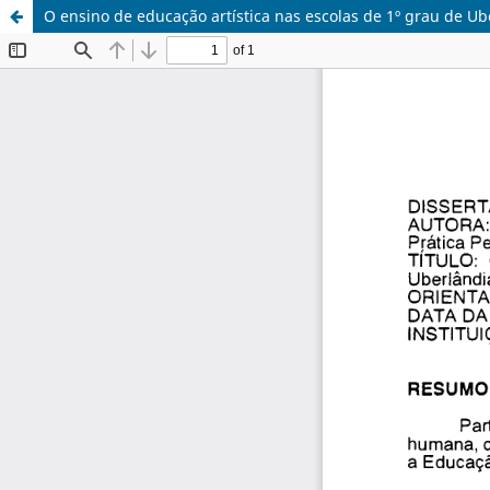
O ensino de educação artística nas escolas de 1º grau de U