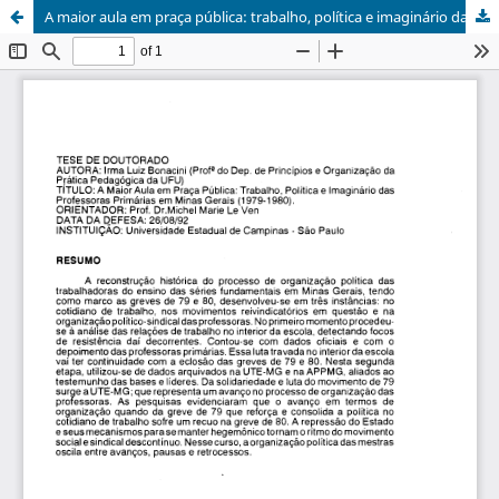
A maior aula em praça pública: trabalho, política e imaginário das professoras primárias em Minas Gerais (1979 - 1980)