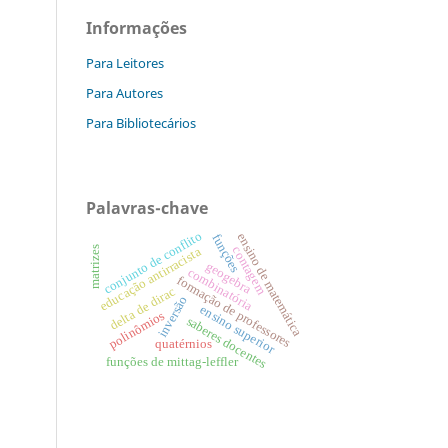
Informações
Para Leitores
Para Autores
Para Bibliotecários
Palavras-chave
conjunto de conflito
ensino de matemática
funções
contagem
educação antirracista
matrizes
geogebra
combinatória
formação de professores
delta de dirac
inversão
ensino superior
polinômios
saberes docentes
quatérnios
funções de mittag-leffler