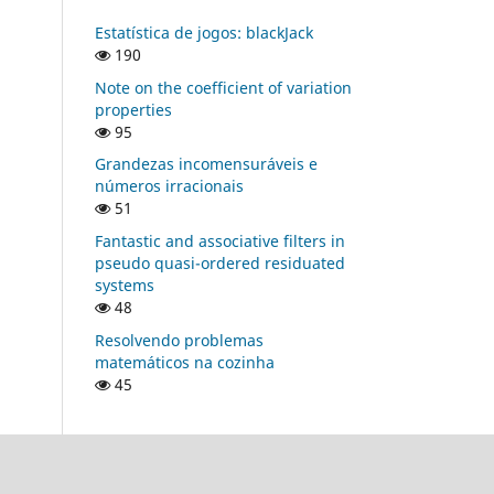
Estatística de jogos: blackJack
190
Note on the coefficient of variation
properties
95
Grandezas incomensuráveis e
números irracionais
51
Fantastic and associative filters in
pseudo quasi-ordered residuated
systems
48
Resolvendo problemas
matemáticos na cozinha
45